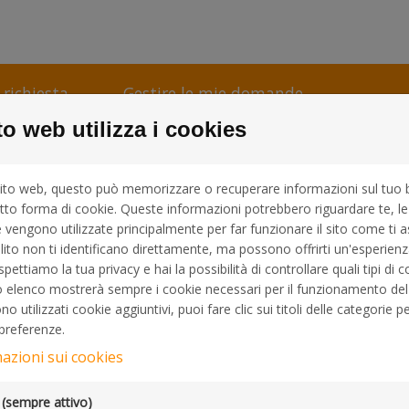
richiesta
Gestire le mie domande
o web utilizza i cookies
nsor del vostro evento o
sito web, questo può memorizzare o recuperare informazioni sul tuo 
tto forma di cookie. Queste informazioni potrebbero riguardare te, le
 e vengono utilizzate principalmente per far funzionare il sito come ti a
gere attentamente la richiesta prima di inviarla.
lito non ti identificano direttamente, ma possono offrirti un'esperien
spettiamo la tua privacy e hai la possibilità di controllare quali tipi di
are la richiesta per rielaborarla in qualsiasi momento primade
o elenco mostrerà sempre i cookie necessari per il funzionamento del 
 utilizzati cookie aggiuntivi, puoi fare clic sui titoli delle categorie p
dere alla vostra richiesta entro 3 settimane lavorative.
 preferenze.
mazioni sui cookies
 richiesta
(sempre attivo)