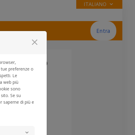
ITALIANO
Entra
close
 progetto
browser,
 tue preferenze o
spetti. Le
za web più
 cookie sono
ll'invio.
sito. Se su
er saperne di più e