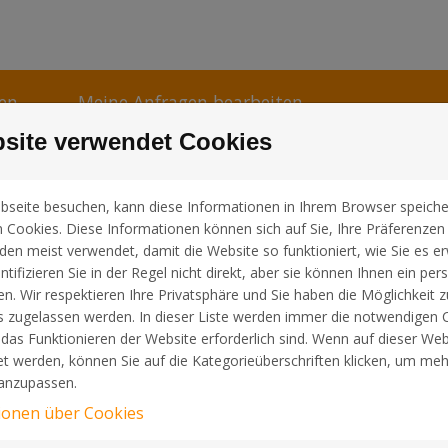
hen
Meine Anfragen bearbeiten
site verwendet Cookies
bseite besuchen, kann diese Informationen in Ihrem Browser speiche
 Cookies. Diese Informationen können sich auf Sie, Ihre Präferenzen 
en meist verwendet, damit die Website so funktioniert, wie Sie es er
 um mehr über die Besucherpräferenzen zu erfahren und d
tifizieren Sie in der Regel nicht direkt, aber sie können Ihnen ein pers
acht die Navigation und hilft, eine benutzerfreundliche Webs
en. Wir respektieren Ihre Privatsphäre und Sie haben die Möglichkeit 
rprüfen, ob Ihr Computer bisher unsere Seite besucht hat. Le
s zugelassen werden. In dieser Liste werden immer die notwendigen 
rt sind, werden identifiziert.
r das Funktionieren der Website erforderlich sind. Wenn auf dieser Web
 werden, können Sie auf die Kategorieüberschriften klicken, um meh
ookies:
 anzupassen.
eichert Ihre Sprachpräferenzen, damit diese Seite bei ern
ionen über Cookies
prache angezeigt werden kann. Dieses läuft automatisch 180