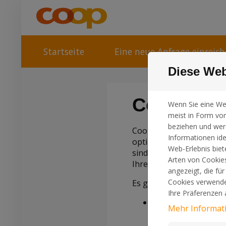
Zum Inhalt springen
Startseite
Eine neue Anfrage einreic
Diese Web
Cookies
Wenn Sie eine We
meist in Form von
beziehen und werd
Coop verwendet Cookies,
Informationen iden
optimieren. Dies vereinf
Web-Erlebnis biet
sind nützlich, um zu übe
Arten von Cookie
Ihrem Computer gespeiche
angezeigt, die fü
Cookies verwendet
Es gibt zwei Arten von C
Ihre Präferenzen
Das eine Cookie sp
Mehr Informat
in der richtigen S
Besuch ab.