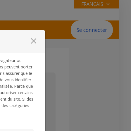
FRANÇAIS
Se connecter
close
vigateur ou
ns peuvent porter
r s'assurer que le
 vous identifier
veau compte
alisée. Parce que
autoriser certains
nt du site. Si des
 afin d'introduire une
s des catégories