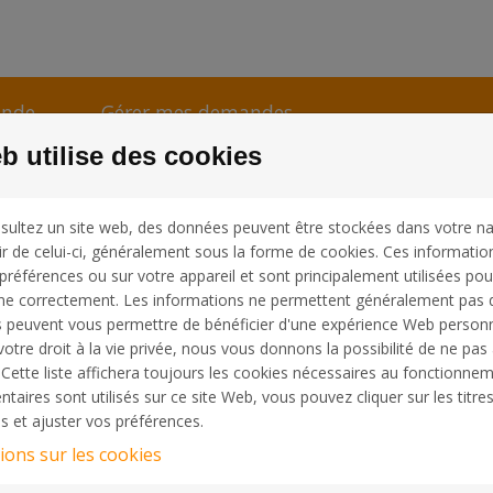
ande
Gérer mes demandes
b utilise des cookies
tion
sultez un site web, des données peuvent être stockées dans votre na
ir de celui-ci, généralement sous la forme de cookies. Ces informatio
préférences ou sur votre appareil et sont principalement utilisées pou
ne correctement. Les informations ne permettent généralement pas de
r
Créer un nou
 peuvent vous permettre de bénéficier d'une expérience Web personn
tre droit à la vie privée, nous vous donnons la possibilité de ne pas 
Cette liste affichera toujours les cookies nécessaires au fonctionneme
ompte utilisateur Coop,
Créer un compte utilisateur
aires sont utilisés sur ce site Web, vous pouvez cliquer sur les titre
mail et votre mot de passe
demande.
s et ajuster vos préférences.
Email:
ions sur les cookies