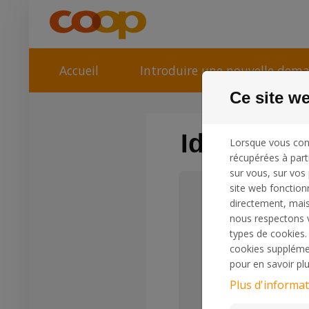
Passer au contenu
Accueil
Introduire une nouvelle dem
Ce site we
Identifica
Lorsque vous con
récupérées à part
sur vous, sur vos 
site web fonction
Se connecte
directement, mais
nous respectons vo
types de cookies. 
Si vous avez déjà un c
cookies supplément
entrez votre adresse e
ci-dessous.
pour en savoir plu
Plus d'informat
Email: